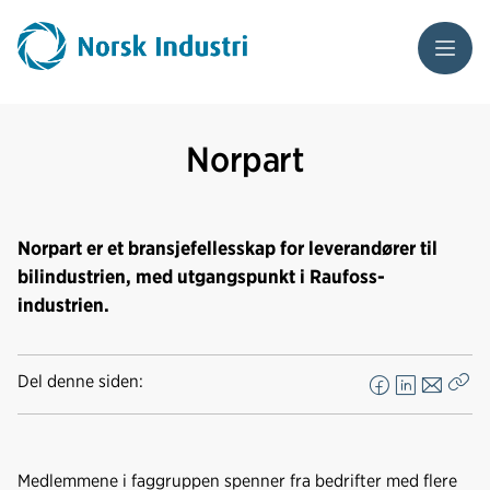
Meny
Norpart
Norpart er et bransjefellesskap for leverandører til
bilindustrien, med utgangspunkt i Raufoss-
industrien.
Del denne siden:
F
L
E
Kop
a
i
-
len
c
n
p
e
k
o
Medlemmene i faggruppen spenner fra bedrifter med flere