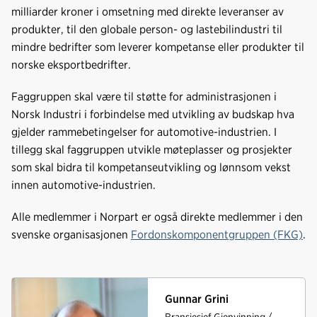
b
e
s
milliarder kroner i omsetning med direkte leveranser av
o
d
t
produkter, til den globale person- og lastebilindustri til
o
I
mindre bedrifter som leverer kompetanse eller produkter til
k
n
norske eksportbedrifter.
Faggruppen skal være til støtte for administrasjonen i
Norsk Industri i forbindelse med utvikling av budskap hva
gjelder rammebetingelser for automotive-industrien. I
tillegg skal faggruppen utvikle møteplasser og prosjekter
som skal bidra til kompetanseutvikling og lønnsom vekst
innen automotive-industrien.
Alle medlemmer i Norpart er også direkte medlemmer i den
svenske organisasjonen
Fordonskomponentgruppen (FKG)
.
Gunnar Grini
Bransjesjef Gjenvinning /