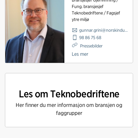
Fung. bransjesjef
Teknobedriftene / Fagsjef
ytre miljø
gunnar.grini@norskindustri.no
98 86 75 68
Pressebilder
Les mer
Les om Teknobedriftene
Her finner du mer informasjon om bransjen og
faggrupper