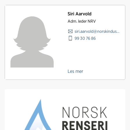
Siri Aarvold
Adm. leder NRV
siri.aarvold@norskindustri.no
99 30 76 86
Les mer