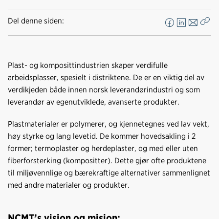
Del denne siden:
F
L
E
Kop
a
i
-
len
c
n
p
e
k
o
Plast- og komposittindustrien skaper verdifulle
b
e
s
arbeidsplasser, spesielt i distriktene. De er en viktig del av
o
d
t
verdikjeden både innen norsk leverandørindustri og som
o
I
leverandør av egenutviklede, avanserte produkter.
k
n
Plastmaterialer er polymerer, og kjennetegnes ved lav vekt,
høy styrke og lang levetid. De kommer hovedsakling i 2
former; termoplaster og herdeplaster, og med eller uten
fiberforsterking (kompositter). Dette gjør ofte produktene
til miljøvennlige og bærekraftige alternativer sammenlignet
med andre materialer og produkter.
NCMT’s visjon og misjon: