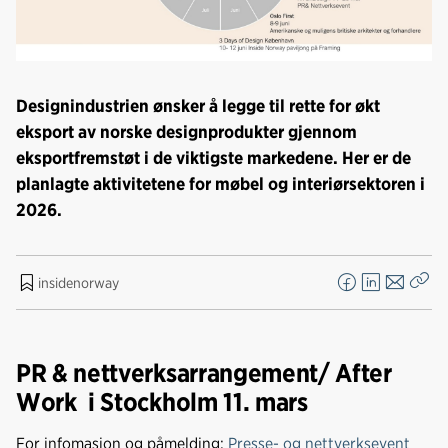
Designindustrien ønsker å legge til rette for økt
eksport av norske designprodukter gjennom
eksportfremstøt i de viktigste markedene. Her er de
planlagte aktivitetene for møbel og interiørsektoren i
2026.
insidenorway
F
L
E
Kop
a
i
-
len
c
n
p
e
k
o
PR & nettverksarrangement/ After
b
e
s
Work i Stockholm 11. mars
o
d
t
o
I
For infomasjon og påmelding:
Presse- og nettverksevent