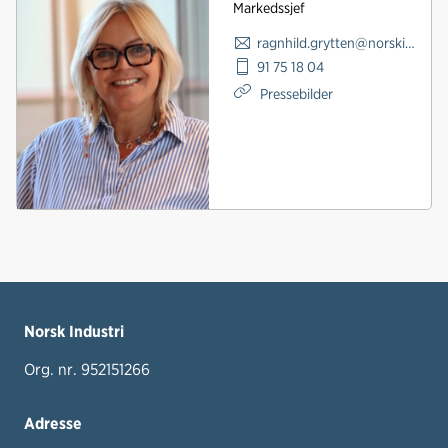
Markedssjef
ragnhild.grytten@norskindustri.no
91 75 18 04
Pressebilder
Norsk Industri
Org. nr. 952151266
Adresse