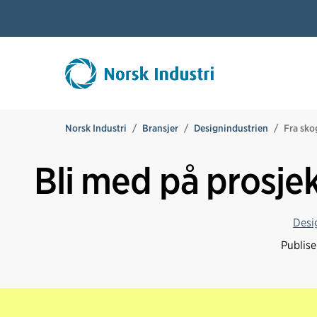
Norsk Industri
Bransjer
Designindustrien
Fra skog
Bli med på prosjekt
Desi
Publis