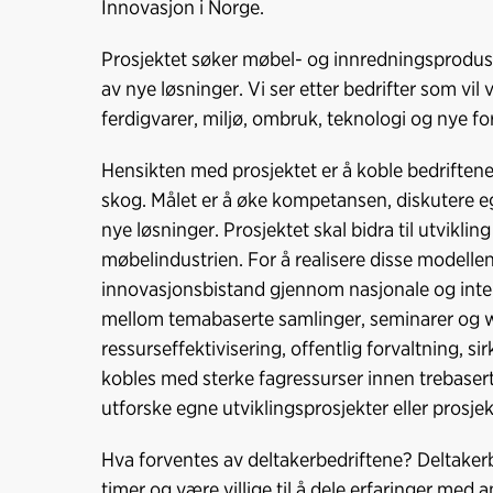
Innovasjon i Norge.
Prosjektet søker møbel- og innredningsprodusen
av nye løsninger. Vi ser etter bedrifter som vi
ferdigvarer, miljø, ombruk, teknologi og nye f
Hensikten med prosjektet er å koble bedriftene
skog. Målet er å øke kompetansen, diskutere egn
nye løsninger. Prosjektet skal bidra til utviklin
møbelindustrien. For å realisere disse modellen
innovasjonsbistand gjennom nasjonale og inte
mellom temabaserte samlinger, seminarer og 
ressurseffektivisering, offentlig forvaltning, 
kobles med sterke fagressurser innen trebasert 
utforske egne utviklingsprosjekter eller prosje
Hva forventes av deltakerbedriftene? Deltake
timer og være villige til å dele erfaringer med a