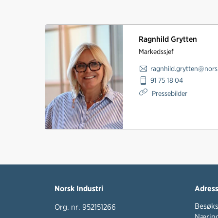
Ragnhild Grytten
Markedssjef
ragnhild.grytten@nors
91 75 18 04
Pressebilder
Norsk Industri
Adres
Besøks
Org. nr. 952151266
Næring