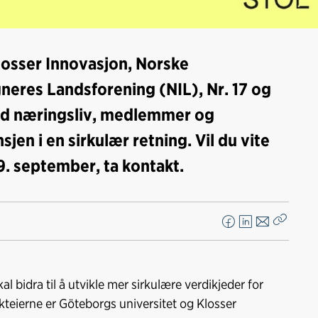
losser Innovasjon, Norske
neres Landsforening (NIL), Nr. 17 og
ed næringsliv, medlemmer og
jen i en sirkulær retning. Vil du vite
 9. september, ta kontakt.
F
L
E
Kopier
a
i
-
lenke
c
n
p
e
k
o
al bidra til å utvikle mer sirkulære verdikjeder for
b
e
s
kteierne er Göteborgs universitet og Klosser
o
d
t