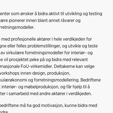
o
I
k
n
ter som ønsker å bidra aktivt til utvikling og testing
l være pionerer innen blant annet råvarer og
orretningsmodeller.
 med profesjonelle aktører i hele verdikjeden for
e eller felles problemstillinger, og utvikle og teste
g av sirkulære forretningsmodeller for interiør- og
e vil prosjektet peke på og bidra med relevant
rnasjonale FoU-virkemidler. Deltakerne kan velge
workshops innen design, produksjon,
sirkulærøkonomi og forretningsmodellering. Bedriftene
interiør- og møbelproduksjon, og får hjelp til å
kter i samarbeid med andre aktører i verdikjeden.
rbedriftene må ha god motivasjon, kunne bidra med
ndre.