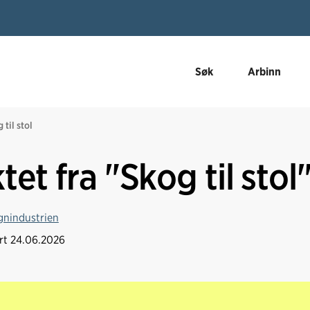
Søk
Arbinn
 til stol
et fra "Skog til stol
gnindustrien
ert
24.06.2026