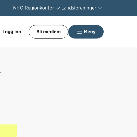
NHO
Regionkontor
Landsforeninger
Logg inn
Bli medlem
Meny
"