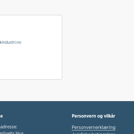
kindustri.no
se
Personvern og vilkår
adresse:
Personvernerklæring
slivets Hus