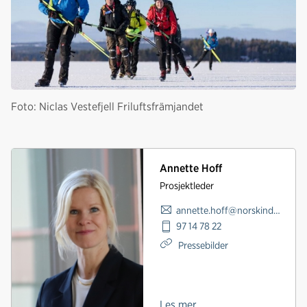
Foto: Niclas Vestefjell Friluftsfrämjandet
Annette Hoff
Prosjektleder
annette.hoff@norskindustri.no
97 14 78 22
Pressebilder
Les mer