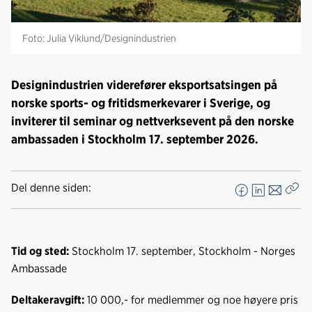
Foto: Julia Viklund/Designindustrien
Designindustrien viderefører eksportsatsingen på
norske sports- og fritidsmerkevarer i Sverige, og
inviterer til seminar og nettverksevent på den norske
ambassaden i Stockholm 17. september 2026.
Del denne siden:
F
L
E
Kop
a
i
-
len
c
n
p
e
k
o
Tid og sted:
Stockholm 17. september, Stockholm - Norges
b
e
s
Ambassade
o
d
t
o
I
Deltakeravgift:
10 000,- for medlemmer og noe høyere pris