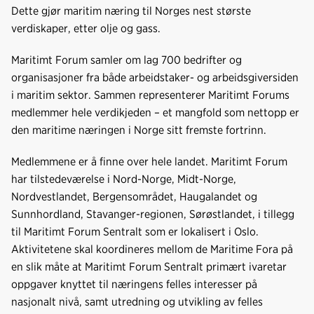
o
d
t
Dette gjør maritim næring til Norges nest største
o
I
verdiskaper, etter olje og gass.
k
n
Maritimt Forum samler om lag 700 bedrifter og
organisasjoner fra både arbeidstaker- og arbeidsgiversiden
i maritim sektor. Sammen representerer Maritimt Forums
medlemmer hele verdikjeden – et mangfold som nettopp er
den maritime næringen i Norge sitt fremste fortrinn.
Medlemmene er å finne over hele landet. Maritimt Forum
har tilstedeværelse i Nord-Norge, Midt-Norge,
Nordvestlandet, Bergensområdet, Haugalandet og
Sunnhordland, Stavanger-regionen, Sørøstlandet, i tillegg
til Maritimt Forum Sentralt som er lokalisert i Oslo.
Aktivitetene skal koordineres mellom de Maritime Fora på
en slik måte at Maritimt Forum Sentralt primært ivaretar
oppgaver knyttet til næringens felles interesser på
nasjonalt nivå, samt utredning og utvikling av felles