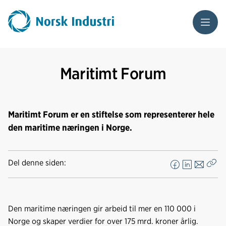
Meny
Maritimt Forum
Maritimt Forum er en stiftelse som representerer hele
den maritime næringen i Norge.
Del denne siden:
F
L
E
Kop
a
i
-
len
c
n
p
e
k
o
Den maritime næringen gir arbeid til mer en 110 000 i
b
e
s
Norge og skaper verdier for over 175 mrd. kroner årlig.