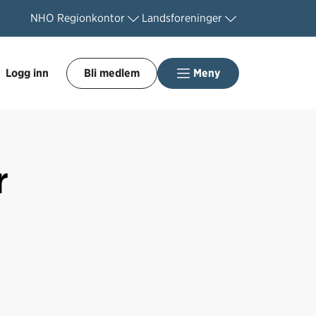
NHO
Regionkontor
Landsforeninger
Logg inn
Bli medlem
Meny
r