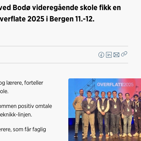
k ved Bodø videregående skole fikk en
erflate 2025 i Bergen 11.-12.
F
L
E
Kopier
a
i
-
lenke
c
n
p
e
k
o
og lærere, forteller
b
e
s
ole.
o
d
t
o
I
dommen positiv omtale
k
n
teknikk-linjen.
rere, som får faglig