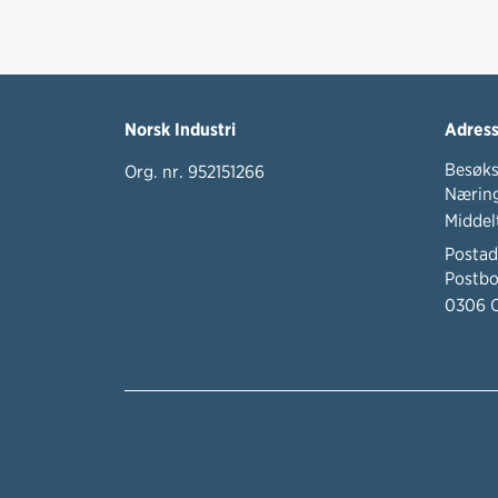
Norsk Industri
Adres
Besøks
Org. nr. 952151266
Næring
Middel
Postad
Postbo
0306 