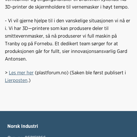
o
d
t
3D-printer de skjermholdere til vernemasker i høyt tempo.
o
I
k
n
- Vi vil gjerne hjelpe til i den vanskelige situasjonen vi nå er
i. Vi har 3D—printere som kan produsere deler til
smittevernmasker, så nå produserer vi full maskin på
Tranby og på Fornebu. Et dedikert team sørger for at
produksjonen går for fullt, sier innovasjonsansvarlig Gard
Antonsen.
>
Les mer her
(plastforum.no) (Saken ble først publisert i
Lierposten
.)
Norsk Industri