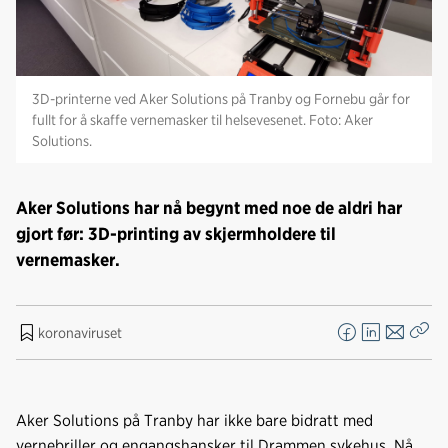
3D-printerne ved Aker Solutions på Tranby og Fornebu går for
fullt for å skaffe vernemasker til helsevesenet. Foto: Aker
Solutions.
Aker Solutions har nå begynt med noe de aldri har
gjort før: 3D-printing av skjermholdere til
vernemasker.
koronaviruset
F
L
E
Kop
a
i
-
len
c
n
p
e
k
o
Aker Solutions på Tranby har ikke bare bidratt med
b
e
s
vernebriller og engangshansker til Drammen sykehus. Nå