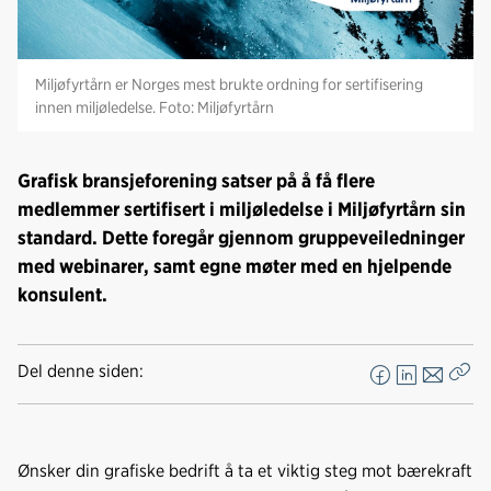
Miljøfyrtårn er Norges mest brukte ordning for sertifisering
innen miljøledelse. Foto: Miljøfyrtårn
Grafisk bransjeforening satser på å få flere
medlemmer sertifisert i miljøledelse i Miljøfyrtårn sin
standard. Dette foregår gjennom gruppeveiledninger
med webinarer, samt egne møter med en hjelpende
konsulent.
Del denne siden:
F
L
E
Kop
a
i
-
len
c
n
p
e
k
o
Ønsker din grafiske bedrift å ta et viktig steg mot bærekraft
b
e
s