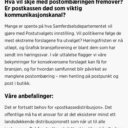
e
k
o
Hva vil skje med postombæringen fremover?
b
e
s
Er postkassen død som viktig
kommunikasjonskanal
?
o
d
t
o
I
Mange er spente på hva Samferdselsdepartementet vil
k
n
gjøre med Postutvalgets innstilling. Vil politikerne følge de
mest ekstreme forslagene fra utvalget? Høringsfristen er nå
utløpt, og Grafisk bransjeforening er blant dem som har
sendt inn høringssvar. I vår uttalelse flagger vi våre
bekymringer for konsekvensene forslaget kan få for
bransjen, og for hvordan samfunnet blir påvirket av
manglene postombæring – men henting på postpunkt og
post i butikk.
Våre anbefalinger:
Det er fortsatt behov for «postkassedistribusjon». Det
offentlige må ha et ansvar for at det eksisterer minst ett
landsdekkende distribusjonsnett som når ut til alle