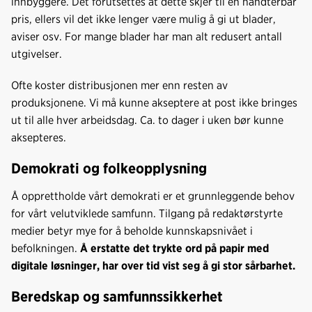
innbyggere. Det forutsettes at dette skjer til en håndterbar
pris, ellers vil det ikke lenger være mulig å gi ut blader,
aviser osv. For mange blader har man alt redusert antall
utgivelser.
Ofte koster distribusjonen mer enn resten av
produksjonene. Vi må kunne akseptere at post ikke bringes
ut til alle hver arbeidsdag. Ca. to dager i uken bør kunne
aksepteres.
Demokrati og folkeopplysning
Å opprettholde vårt demokrati er et grunnleggende behov
for vårt velutviklede samfunn. Tilgang på redaktørstyrte
medier betyr mye for å beholde kunnskapsnivået i
befolkningen.
Å erstatte det trykte ord på papir med
digitale løsninger, har over tid vist seg å gi stor sårbarhet.
Beredskap og samfunnssikkerhet