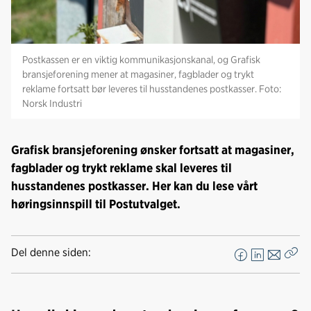
Postkassen er en viktig kommunikasjonskanal, og Grafisk
bransjeforening mener at magasiner, fagblader og trykt
reklame fortsatt bør leveres til husstandenes postkasser. Foto:
Norsk Industri
Grafisk bransjeforening ønsker fortsatt at magasiner,
fagblader og trykt reklame skal leveres til
husstandenes postkasser. Her kan du lese vårt
høringsinnspill til Postutvalget.
Del denne siden:
F
L
E
Kop
a
i
-
len
c
n
p