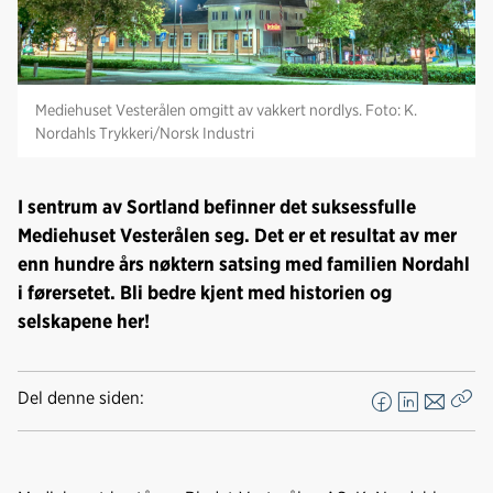
Mediehuset Vesterålen omgitt av vakkert nordlys. Foto: K.
Nordahls Trykkeri/Norsk Industri
I sentrum av Sortland befinner det suksessfulle
Mediehuset Vesterålen seg. Det er et resultat av mer
enn hundre års nøktern satsing med familien Nordahl
i førersetet. Bli bedre kjent med historien og
selskapene her!
Del denne siden:
F
L
E
Kop
a
i
-
len
c
n
p
e
k
o