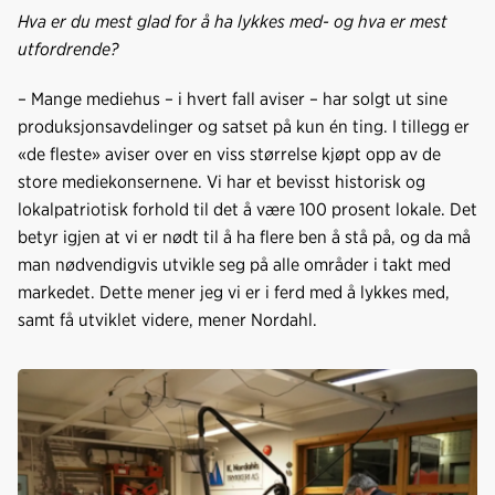
Hva er du mest glad for å ha lykkes med- og hva er mest
utfordrende?
– Mange mediehus – i hvert fall aviser – har solgt ut sine
produksjonsavdelinger og satset på kun én ting. I tillegg er
«de fleste» aviser over en viss størrelse kjøpt opp av de
store mediekonsernene. Vi har et bevisst historisk og
lokalpatriotisk forhold til det å være 100 prosent lokale. Det
betyr igjen at vi er nødt til å ha flere ben å stå på, og da må
man nødvendigvis utvikle seg på alle områder i takt med
markedet. Dette mener jeg vi er i ferd med å lykkes med,
samt få utviklet videre, mener Nordahl.