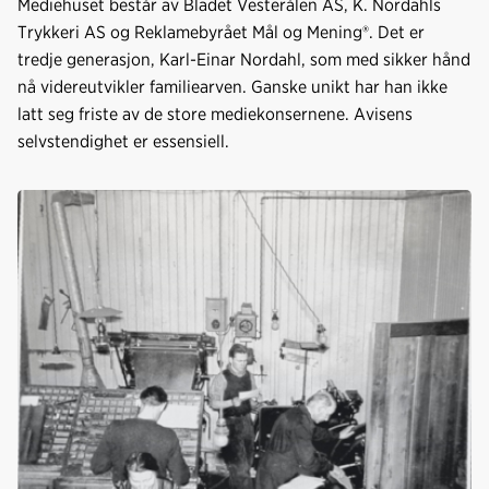
Mediehuset består av Bladet Vesterålen AS, K. Nordahls
b
e
s
Trykkeri AS og Reklamebyrået Mål og Mening®. Det er
o
d
t
tredje generasjon, Karl-Einar Nordahl, som med sikker hånd
o
I
nå videreutvikler familiearven. Ganske unikt har han ikke
k
n
latt seg friste av de store mediekonsernene. Avisens
selvstendighet er essensiell.