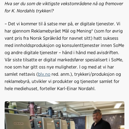
Hva ser du som de viktigste vekstområdene nå og fremover
for K. Nordahls trykkeri?
– Det vi kommer til å satse mer på, er digitale tjenester. Vi
har gjennom Reklamebyrået Mål og Mening® (som for øvrig
vant pris fra Norsk Språkråd for navnet sitt) hatt suksess
med innholdsproduksjon og konsulenttjenester innen SoMe
og andre digitale tjenester – hånd i hånd med avisdriften.
Vår siste tilsatte er digital markedsfører spesialisert i SoMe,
noe som har gitt oss nye muligheter. I og med at vi har
samlet nettavis (
blv.no
red. anm.), trykkeri/produksjon og
reklamebyrå, utvikler vi produkter og tjenester samlet for
hele mediehuset, forteller Karl-Einar Nordahl.