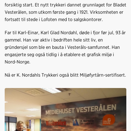
forsiktig start. Et nytt trykkeri dannet grunnlaget for Bladet
Vesterålen, som utkom første gang i 1921. Virksomheten er
fortsatt til stede i Lofoten med to salgskontorer.
Far til Karl-Einar, Karl Glad Nordahl, døde i fjor før jul, 93 år
gammel. Han var aktiv i bedriften hele sitt liv, en
gründersjel som ble en bauta i Vesteråls-samfunnet. Han
engasjerte seg også tidlig i å etablere et grafisk miljø i
Nord-Norge.
Nå er K. Nordahls Trykkeri også blitt Miljøfyrtårn-sertifisert.