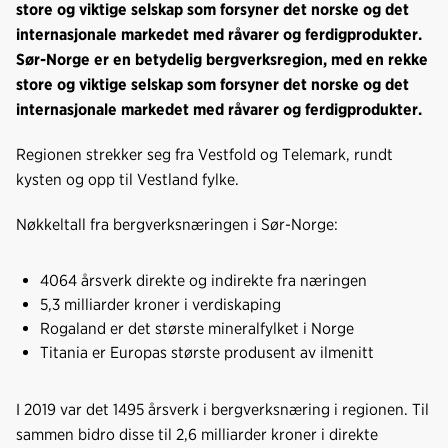
b
e
s
store og viktige selskap som forsyner det norske og det
o
d
t
internasjonale markedet med råvarer og ferdigprodukter.
o
I
Sør-Norge er en betydelig bergverksregion, med en rekke
k
n
store og viktige selskap som forsyner det norske og det
internasjonale markedet med råvarer og ferdigprodukter.
Regionen strekker seg fra Vestfold og Telemark, rundt
kysten og opp til Vestland fylke.
Nøkkeltall fra bergverksnæringen i Sør-Norge:
4064 årsverk direkte og indirekte fra næringen
5,3 milliarder kroner i verdiskaping
Rogaland er det største mineralfylket i Norge
Titania er Europas største produsent av ilmenitt
I 2019 var det 1495 årsverk i bergverksnæring i regionen. Til
sammen bidro disse til 2,6 milliarder kroner i direkte