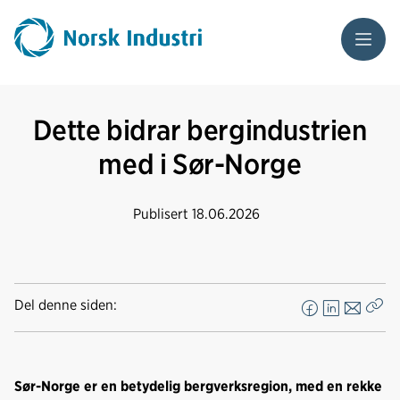
Meny
Dette bidrar bergindustrien
med i Sør-Norge
Publisert
18.06.2026
Del denne siden:
F
L
E
Kop
a
i
-
len
c
n
p
e
k
o
Sør-Norge er en betydelig bergverksregion, med en rekke