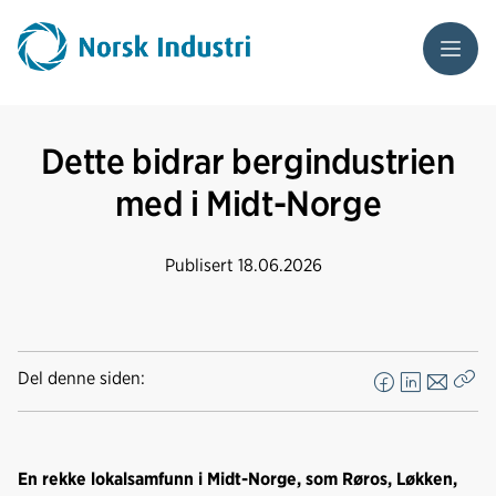
Meny
Dette bidrar bergindustrien
med i Midt-Norge
Publisert
18.06.2026
Del denne siden:
F
L
E
Kop
a
i
-
len
c
n
p
e
k
o
En rekke lokalsamfunn i Midt-Norge, som Røros, Løkken,