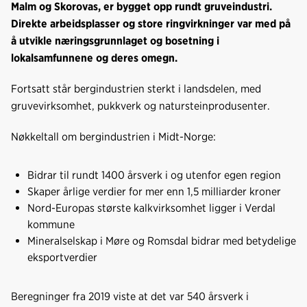
b
e
s
Malm og Skorovas, er bygget opp rundt gruveindustri.
o
d
t
Direkte arbeidsplasser og store ringvirkninger var med på
o
I
å utvikle næringsgrunnlaget og bosetning i
k
n
lokalsamfunnene og deres omegn.
Fortsatt står bergindustrien sterkt i landsdelen, med
gruvevirksomhet, pukkverk og natursteinprodusenter.
Nøkkeltall om bergindustrien i Midt-Norge:
Bidrar til rundt 1400 årsverk i og utenfor egen region
Skaper årlige verdier for mer enn 1,5 milliarder kroner
Nord-Europas største kalkvirksomhet ligger i Verdal
kommune
Mineralselskap i Møre og Romsdal bidrar med betydelige
eksportverdier
Beregninger fra 2019 viste at det var 540 årsverk i