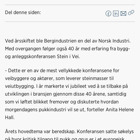
Del denne siden:
F
L
E
Kop
a
i
-
len
c
n
p
e
k
o
Ved årsskiftet ble Bergindustrien en del av Norsk Industri.
b
e
s
Med overgangen følger også 40 år med erfaring fra bygg-
o
d
t
og anleggskonferansen Stein i Vei.
o
I
k
n
- Dette er en av de mest vellykkede konferansene for
veibyggere og aktører, som leverer steinmasser til
veiutbygging. I år markerte vi jubileet ved å se tilbake på
utviklingen i bransjen gjennom disse 40 årene, samtidig
som vi løftet blikket fremover og diskuterte hvordan
morgendagens pukkindustri vil se ut, forteller Anita Helene
Hall.
Årets hovedtema var beredskap. Konferansen satte søkelys
på hvor kritisk tilgang til pukk og grus er i et europeisk