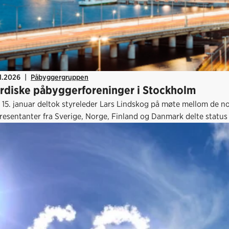
1.2026
|
Påbyggergruppen
rdiske påbyggerforeninger i Stockholm
 15. januar deltok styreleder Lars Lindskog på møte mellom de 
esentanter fra Sverige, Norge, Finland og Danmark delte status o
rdringer knyttet til kvalitet, regelverk og teknologisk utvikling.