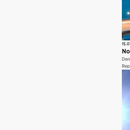
15.0
No
Den
Repr
utfo