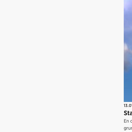
13.0
St
En 
gru