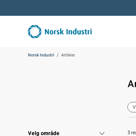
Norsk Industri
Artikler
Ar
V
3
re
Velg område