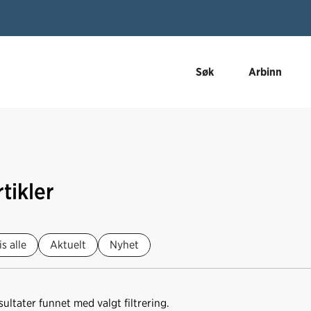
Søk
Arbinn
tikler
is alle
Aktuelt
Nyhet
sultater funnet med valgt filtrering.