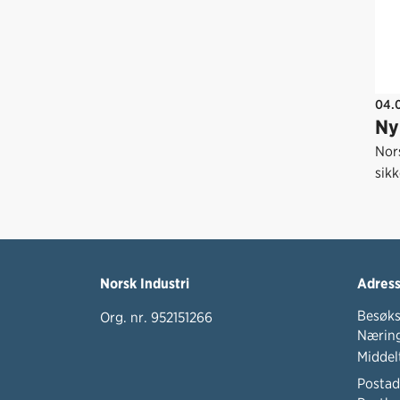
04.
Ny
Nors
sik
Norsk Industri
Adres
Besøks
Org. nr. 952151266
Næring
Middel
Postad