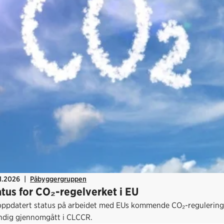
1.2026
|
Påbyggergruppen
atus for CO₂-regelverket i EU
oppdatert status på arbeidet med EUs kommende CO₂-regulering f
ndig gjennomgått i CLCCR.