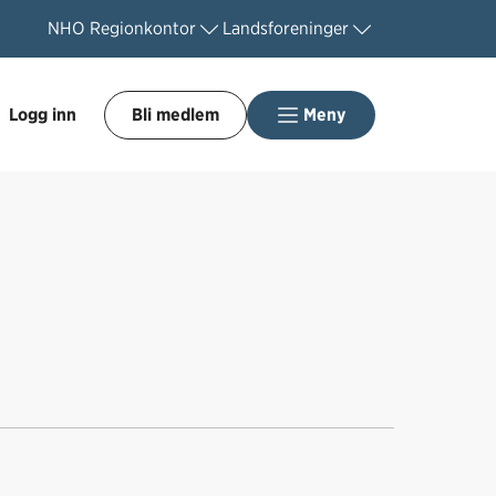
NHO
Regionkontor
Landsforeninger
Logg inn
Bli medlem
Meny