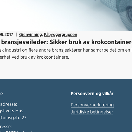
09.2017
|
Gjenvinning
,
Påbyggergruppen
 bransjeveileder: Sikker bruk av krokcontaine
k Industri og flere andre bransjeaktører har samarbeidet om en b
kerhet ved bruk av krokcontainere.
se
Personvern og vilkår
adresse:
Personvernerklæring
slivets Hus
Juridiske betingelser
thunsgate 27
resse: