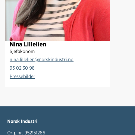
Nina Lillelien
Sjeføkonom
nina.lillelien@norskindustri.no
93 02 30 98
Pressebilder
Norsk Industri
Org. nr. 952151266