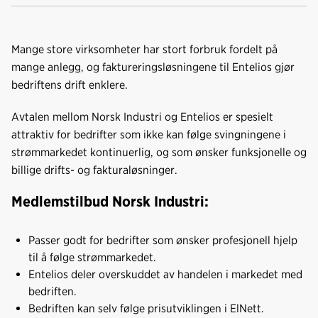
Kop
a
i
-
len
c
n
p
e
k
o
Mange store virksomheter har stort forbruk fordelt på
b
e
s
mange anlegg, og faktureringsløsningene til Entelios gjør
o
d
t
bedriftens drift enklere.
o
I
k
n
Avtalen mellom Norsk Industri og Entelios er spesielt
attraktiv for bedrifter som ikke kan følge svingningene i
strømmarkedet kontinuerlig, og som ønsker funksjonelle og
billige drifts- og fakturaløsninger.
Medlemstilbud Norsk Industri:
Passer godt for bedrifter som ønsker profesjonell hjelp
til å følge strømmarkedet.
Entelios deler overskuddet av handelen i markedet med
bedriften.
Bedriften kan selv følge prisutviklingen i ElNett.