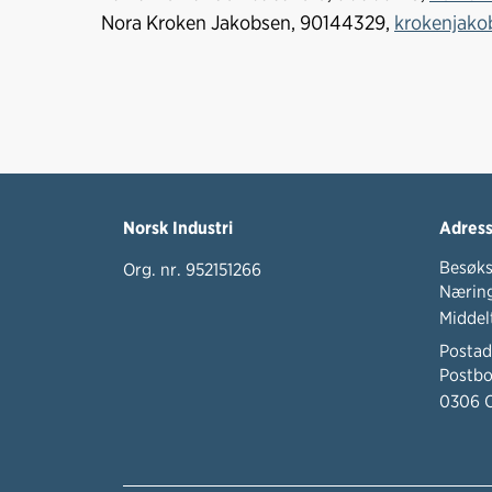
Nora Kroken Jakobsen, 90144329,
krokenjak
Norsk Industri
Adres
Besøks
Org. nr. 952151266
Næring
Middel
Postad
Postbo
0306 