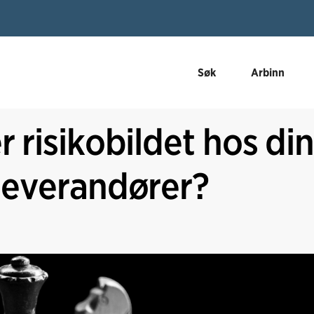
Søk
Arbinn
r risikobildet hos di
leverandører?