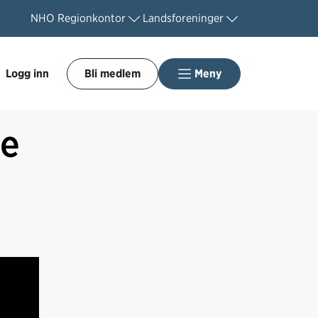
NHO
Regionkontor
Landsforeninger
Logg inn
Bli medlem
Meny
ne