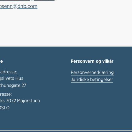
obsenn@dnb.com
se
Personvern og vilkår
adresse:
Personvernerklæring
slivets Hus
Juridiske betingelser
thunsgate 27
resse:
ks 7072 Majorstuen
OSLO