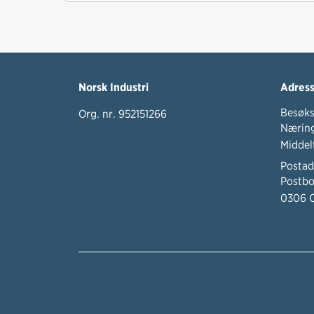
Norsk Industri
Adres
Besøks
Org. nr. 952151266
Næring
Middel
Postad
Postbo
0306 