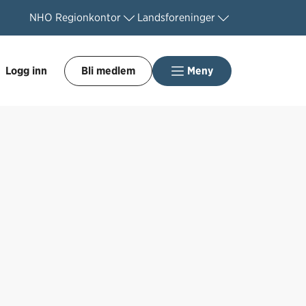
NHO
Regionkontor
Landsforeninger
Logg inn
Bli medlem
Meny