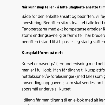
Når kunnskap teller - å løfte ufaglærte ansatte til 
Både for den enkelte ansatt og bedriften, vil f
investering. Bedriften sikres kvalitet i alle led
Fagoperatører med økt kompetanse arbeider ikk
større endringsevne, gjør færre feil, har bred
bedriften i stand til å tilpasse seg stadig skif
Kursplattform på nett
Kurset er basert på fjernundervisning med ne
man er i full jobb. Man får tilgang til kursplat
nettleksjoner/e-forelesninger (med tale) som gi
innsendingsoppgavene, som skal sendes inn til 
spørsmål underveis i kurset.
I tillegg får man tilgang til en e-bok med alt l