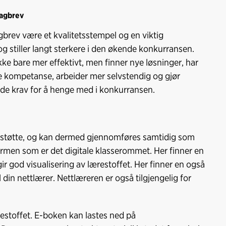
fagbrev
agbrev være et kvalitetsstempel og en viktig
d og stiller langt sterkere i den økende konkurransen.
e bare mer effektivt, men finner nye løsninger, har
ere kompetanse, arbeider mer selvstendig og gjør
tende krav for å henge med i konkurransen.
ttstøtte, og kan dermed gjennomføres samtidig som
tformen som er det digitale klasserommet. Her finner en
r god visualisering av lærestoffet. Her finner en også
din nettlærer. Nettlæreren er også tilgjengelig for
ærestoffet. E-boken kan lastes ned på