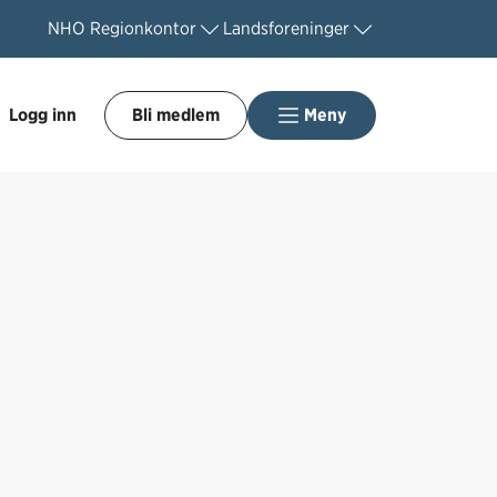
NHO
Regionkontor
Landsforeninger
Logg inn
Bli medlem
Meny