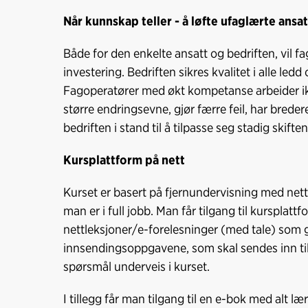
Når kunnskap teller - å løfte ufaglærte ansat
Både for den enkelte ansatt og bedriften, vil f
investering. Bedriften sikres kvalitet i alle led
Fagoperatører med økt kompetanse arbeider ikk
større endringsevne, gjør færre feil, har bred
bedriften i stand til å tilpasse seg stadig skif
Kursplattform på nett
Kurset er basert på fjernundervisning med ne
man er i full jobb. Man får tilgang til kursplat
nettleksjoner/e-forelesninger (med tale) som gi
innsendingsoppgavene, som skal sendes inn til 
spørsmål underveis i kurset.
I tillegg får man tilgang til en e-bok med alt l