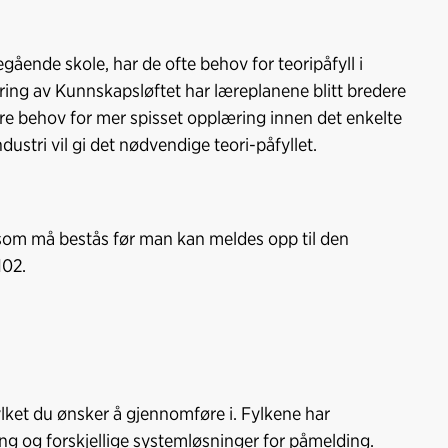
gående skole, har de ofte behov for teoripåfyll i
ring av Kunnskapsløftet har læreplanene blitt bredere
være behov for mer spisset opplæring innen det enkelte
dustri vil gi det nødvendige teori-påfyllet.
 som må bestås før man kan meldes opp til den
102.
ylket du ønsker å gjennomføre i. Fylkene har
ing og forskjellige systemløsninger for påmelding.