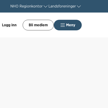
NHO
Regionkontor
Landsforeninger
Logg inn
Bli medlem
Meny