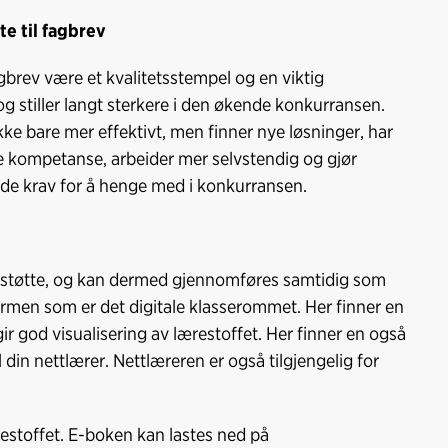
te til fagbrev
agbrev være et kvalitetsstempel og en viktig
d og stiller langt sterkere i den økende konkurransen.
e bare mer effektivt, men finner nye løsninger, har
ere kompetanse, arbeider mer selvstendig og gjør
tende krav for å henge med i konkurransen.
ttstøtte, og kan dermed gjennomføres samtidig som
tformen som er det digitale klasserommet. Her finner en
r god visualisering av lærestoffet. Her finner en også
din nettlærer. Nettlæreren er også tilgjengelig for
ærestoffet. E-boken kan lastes ned på