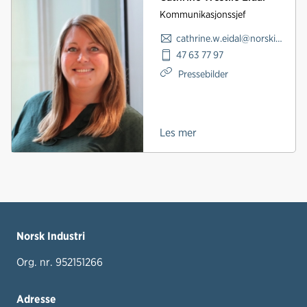
Kommunikasjonssjef
cathrine.w.eidal@norskindustri.no
47 63 77 97
Pressebilder
Les mer
Norsk Industri
Org. nr. 952151266
Adresse