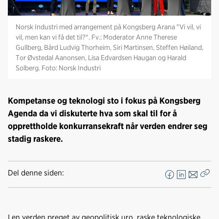
Norsk Industri med arrangement på Kongsberg Arana "Vi vil, vi
vil, men kan vi få det til?". Fv.: Moderator Anne Therese
Gullberg, Bård Ludvig Thorheim, Siri Martinsen, Steffen Høiland,
Tor Øvstedal Aanonsen, Lisa Edvardsen Haugan og Harald
Solberg. Foto: Norsk Industri
Kompetanse og teknologi sto i fokus på Kongsberg
Agenda da vi diskuterte hva som skal til for å
opprettholde konkurransekraft når verden endrer seg
stadig raskere.
Del denne siden:
F
L
E
Kop
a
i
-
len
c
n
p
e
k
o
I en verden preget av geopolitisk uro, raske teknologiske