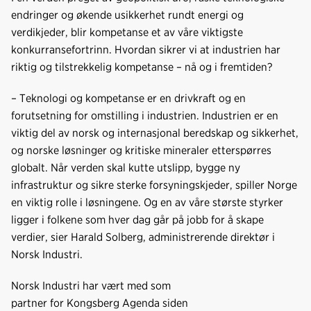
b
e
s
endringer og økende usikkerhet rundt energi og
o
d
t
verdikjeder, blir kompetanse et av våre viktigste
o
I
konkurransefortrinn. Hvordan sikrer vi at industrien har
k
n
riktig og tilstrekkelig kompetanse – nå og i fremtiden?
– Teknologi og kompetanse er en drivkraft og en
forutsetning for omstilling i industrien. Industrien er en
viktig del av norsk og internasjonal beredskap og sikkerhet,
og norske løsninger og kritiske mineraler etterspørres
globalt. Når verden skal kutte utslipp, bygge ny
infrastruktur og sikre sterke forsyningskjeder, spiller Norge
en viktig rolle i løsningene. Og en av våre største styrker
ligger i folkene som hver dag går på jobb for å skape
verdier, sier Harald Solberg, administrerende direktør i
Norsk Industri.
Norsk Industri har vært med som
partner for Kongsberg Agenda siden