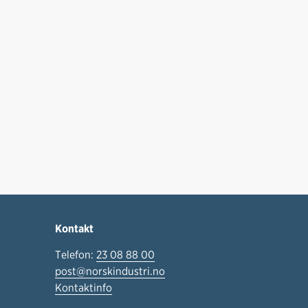
Kontakt
Telefon:
23 08 88 00
post@norskindustri.no
Kontaktinfo