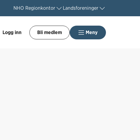
NHO
Regionkontor
Landsforeninger
Logg inn
Bli medlem
Meny