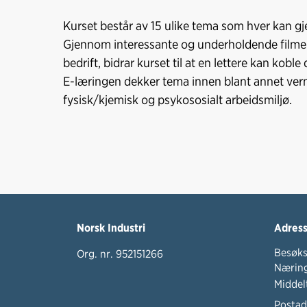
Kurset består av 15 ulike tema som hver kan g
Gjennom interessante og underholdende filmer s
bedrift, bidrar kurset til at en lettere kan koble
E-læringen dekker tema innen blant annet vern
fysisk/kjemisk og psykososialt arbeidsmiljø.
Norsk Industri
Adres
Besøks
Org. nr. 952151266
Næring
Middel
Postad