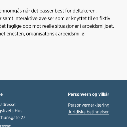
c
n
p
e
k
o
jennomgås når det passer best for deltakeren.
b
e
s
amt interaktive øvelser som er knyttet til en fiktiv
o
d
t
 det faglige opp mot reelle situasjoner i arbeidsmiljøet.
o
I
etjenesten, organisatorisk arbeidsmiljø,
k
n
se
Personvern og vilkår
adresse:
Personvernerklæring
slivets Hus
Juridiske betingelser
thunsgate 27
resse: