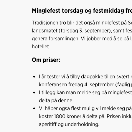
Minglefest torsdag og festmiddag fr
Tradisjonen tro blir det også minglefest på 
landsmøtet (torsdag 3. september), samt f
generalforsamlingen. Vi jobber med å se på 
hotellet.
Om priser:
I år tester vi å tilby dagpakke til en svær
konferansen fredag 4. september (faglig 
I tillegg kan man melde seg på minglefes
delta på denne.
Vi håper også flest mulig vil melde seg 
koster 1800 kroner å delta på. Prisen inkl
aperitiff og underholdning.