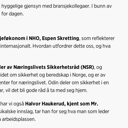
 og hyggelige gjensyn med bransjekollegaer. I bunn av
m for dagen.
jeføkonom i NHO, Espen Skretting
, som reflekterer
internasjonalt. Hvordan utfordrer dette oss, og hva
er av Næringslivets Sikkerhetsråd (NSR)
, og
eidet om sikkerhet og beredskap i Norge, og er av
er for næringslivet. Odin deler om sikkerhet i en
, vil det bli gode råd å ta med seg hjem.
s har vi også
Halvor Haukerud, kjent som Mr.
alske innslag, tar han for seg hva man som leder
å arbeidsplassen.