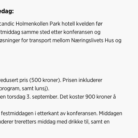
edag:
Scandic Holmenkollen Park hotell kvelden før
estmiddag samme sted etter konferansen og
løsninger for transport mellom Næringslivets Hus og
t redusert pris (500 kroner). Prisen inkluderer
program, samt lunsj).
ten torsdag 3. september. Det koster 900 kroner å
på festmiddagen i etterkant av konferansen. Middagen
uderer treretters middag med drikke til, samt en