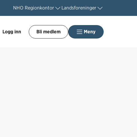
NHO
Regionkontor
Landsforeninger
Logg inn
Bli medlem
Meny