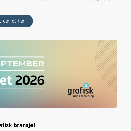
d deg på her!
afisk bransje!