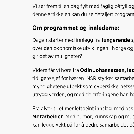
Vi ser frem til en dag fylt med faglig påfyll
denne artikkelen kan du se detaljert progra
Om programmet og innlederne:
Dagen starter med innlegg fra
fungerende s
over den økonomiske utviklingen i Norge og 
gir det av muligheter?
Videre får vi høre fra
Odin Johannessen, led
tidligere sjef for hæren. NSR styrker samarb
myndighetene utpekt som cybersikkerhetssent
utrygg verden, og med de erfaringene han har
Fra alvor til et mer lettbeint innslag: med os
Motarbeider.
Med humor, kunnskap og musik
kan legge vekt på for å bedre samarbeidet p