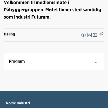
Velkommen til medlemsmøte i
Påbyggergruppen. Møtet finner sted samtidig
som Industri Futurum.
Deling
F
L
E
Kop
a
i
-
len
c
n
p
e
k
o
b
e
s
Program
o
d
t
o
I
k
n
Norsk Industri