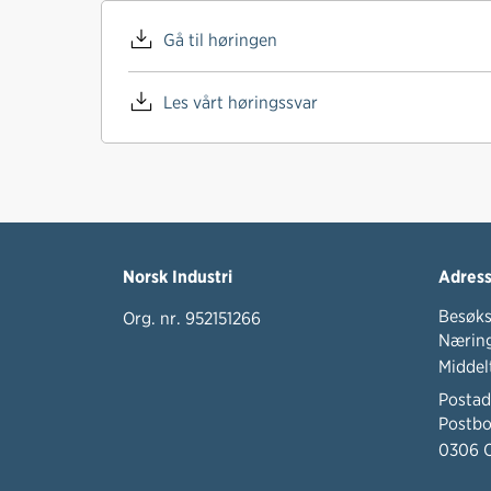
Gå til høringen
Les vårt høringssvar
Norsk Industri
Adres
Besøks
Org. nr. 952151266
Næring
Middel
Postad
Postbo
0306 