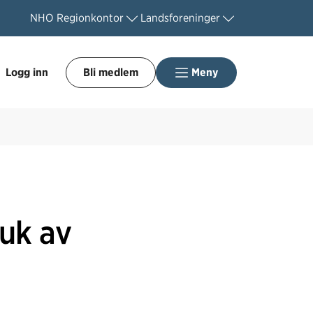
NHO
Regionkontor
Landsforeninger
Logg inn
Bli medlem
Meny
uk av