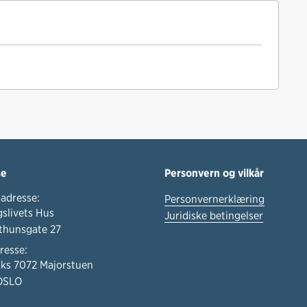
k
n
se
Personvern og vilkår
adresse:
Personvernerklæring
slivets Hus
Juridiske betingelser
thunsgate 27
resse:
ks 7072 Majorstuen
OSLO