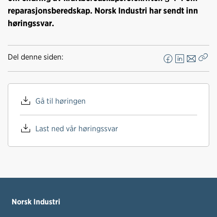
reparasjonsberedskap. Norsk Industri har sendt inn
høringssvar.
Del denne siden:
F
L
E
Kop
a
i
-
len
c
n
p
e
k
o
Gå til høringen
b
e
s
o
d
t
Last ned vår høringssvar
o
I
k
n
Norsk Industri