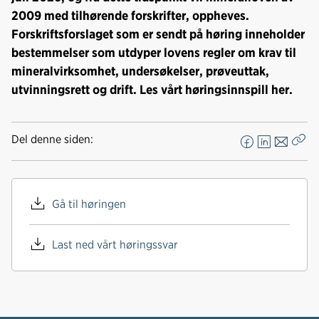
2009 med tilhørende forskrifter, oppheves.
Forskriftsforslaget som er sendt på høring inneholder
bestemmelser som utdyper lovens regler om krav til
mineralvirksomhet, undersøkelser, prøveuttak,
utvinningsrett og drift. Les vårt høringsinnspill her.
Del denne siden:
F
L
E
Kop
a
i
-
len
c
n
p
e
k
o
Gå til høringen
b
e
s
o
d
t
Last ned vårt høringssvar
o
I
k
n