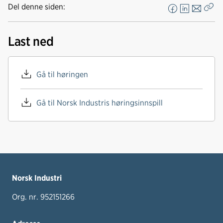
Del denne siden:
F
L
E
Kop
a
i
-
len
c
n
p
Last ned
e
k
o
b
e
s
o
d
t
Gå til høringen
o
I
k
n
Gå til Norsk Industris høringsinnspill
Norsk Industri
Org. nr. 952151266