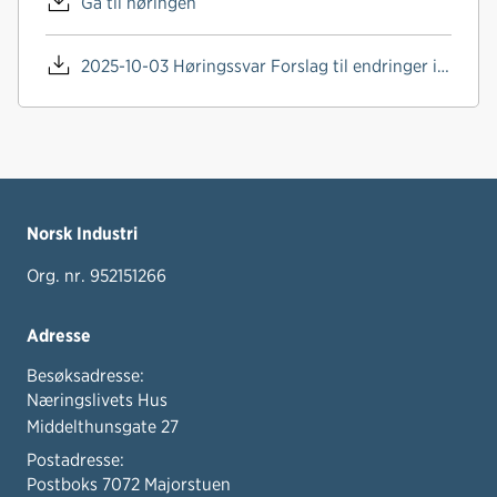
Gå til høringen
b
e
s
o
d
t
2025-10-03 Høringssvar Forslag til endringer i opplæringsslova.pdf
o
I
k
n
Norsk Industri
Org. nr. 952151266
Adresse
Besøksadresse:
Næringslivets Hus
Middelthunsgate 27
Postadresse:
Postboks 7072 Majorstuen