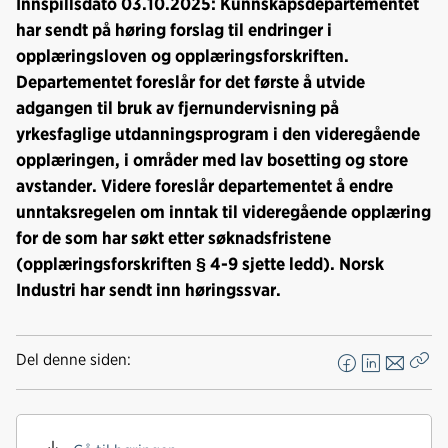
Innspillsdato 03.10.2025: Kunnskapsdepartementet
har sendt på høring forslag til endringer i
opplæringsloven og opplæringsforskriften.
Departementet foreslår for det første å utvide
adgangen til bruk av fjernundervisning på
yrkesfaglige utdanningsprogram i den videregående
opplæringen, i områder med lav bosetting og store
avstander. Videre foreslår departementet å endre
unntaksregelen om inntak til videregående opplæring
for de som har søkt etter søknadsfristene
(opplæringsforskriften § 4-9 sjette ledd). Norsk
Industri har sendt inn høringssvar.
Del denne siden:
F
L
E
Kop
a
i
-
len
c
n
p
e
k
o