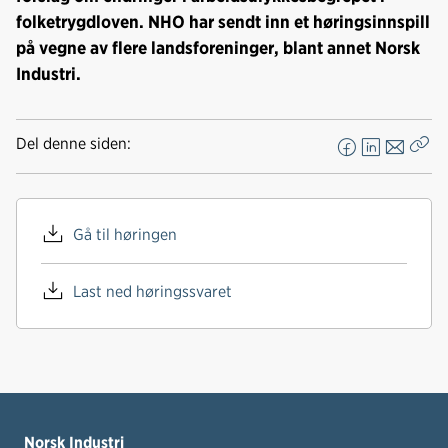
folketrygdloven. NHO har sendt inn et høringsinnspill
på vegne av flere landsforeninger, blant annet Norsk
Industri.
Del denne siden:
F
L
E
Kop
a
i
-
len
c
n
p
e
k
o
Gå til høringen
b
e
s
o
d
t
Last ned høringssvaret
o
I
k
n
Norsk Industri