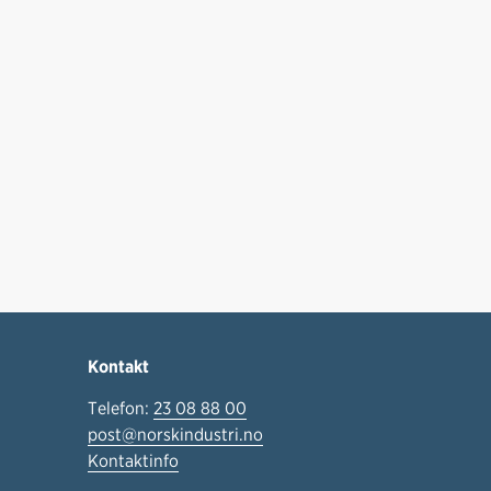
Kontakt
Telefon:
23 08 88 00
post@norskindustri.no
Kontaktinfo