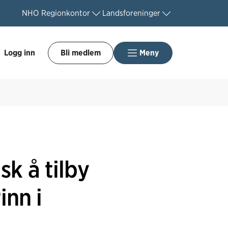
NHO
Regionkontor
Landsforeninger
Logg inn
Bli medlem
Meny
sk å tilby
inn i