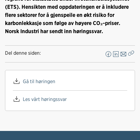
(ETS). Hensikten med oppdateringen er å inkludere
flere sektorer for å gjenspeile en økt risiko for
karbonlekkasje som følge av høyere CO₂-priser.
Norsk Industri har sendt inn høringssvar.
Del denne siden:
F
L
E
Kop
a
i
-
len
c
n
p
e
k
o
Gå til høringen
b
e
s
o
d
t
Les vårt høringssvar
o
I
k
n