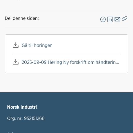
Del denne siden:
F
L
E
Kop
a
i
-
len
c
n
p
e
k
o
Gå til høringen
b
e
s
o
d
t
2025-09-09 Høring Ny forskrift om håndtering av begroing på skrog.pdf
o
I
k
n
Norsk Industri
Org. nr. 952151266