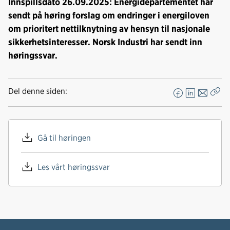
Innspillsdato 26.09.2025: Energidepartementet har
sendt på høring forslag om endringer i energiloven
om prioritert nettilknytning av hensyn til nasjonale
sikkerhetsinteresser. Norsk Industri har sendt inn
høringssvar.
Del denne siden:
F
L
E
Kop
a
i
-
len
c
n
p
e
k
o
Gå til høringen
b
e
s
o
d
t
Les vårt høringssvar
o
I
k
n