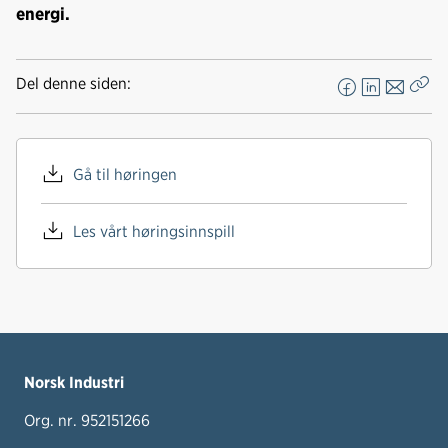
energi.
Del denne siden:
F
L
E
Kop
a
i
-
len
c
n
p
e
k
o
Gå til høringen
b
e
s
o
d
t
Les vårt høringsinnspill
o
I
k
n
Norsk Industri
Org. nr. 952151266