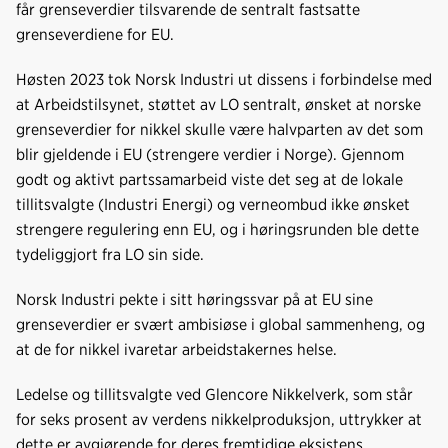
o
d
t
får grenseverdier tilsvarende de sentralt fastsatte
o
I
grenseverdiene for EU.
k
n
Høsten 2023 tok Norsk Industri ut dissens i forbindelse med
at Arbeidstilsynet, støttet av LO sentralt, ønsket at norske
grenseverdier for nikkel skulle være halvparten av det som
blir gjeldende i EU (strengere verdier i Norge). Gjennom
godt og aktivt partssamarbeid viste det seg at de lokale
tillitsvalgte (Industri Energi) og verneombud ikke ønsket
strengere regulering enn EU, og i høringsrunden ble dette
tydeliggjort fra LO sin side.
Norsk Industri pekte i sitt høringssvar på at EU sine
grenseverdier er svært ambisiøse i global sammenheng, og
at de for nikkel ivaretar arbeidstakernes helse.
Ledelse og tillitsvalgte ved Glencore Nikkelverk, som står
for seks prosent av verdens nikkelproduksjon, uttrykker at
dette er avgjørende for deres fremtidige eksistens.