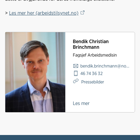
>
Les mer her (arbeidstilsynet.no)
Bendik Christian
Brinchmann
Fagsjef Arbeidsmedisin
bendik.brinchmann@norskindustri.no
46 74 36 32
Pressebilder
Les mer