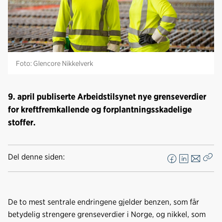
Foto: Glencore Nikkelverk
9. april publiserte Arbeidstilsynet nye grenseverdier
for kreftfremkallende og forplantningsskadelige
stoffer.
Del denne siden:
F
L
E
Kop
a
i
-
len
c
n
p
e
k
o
De to mest sentrale endringene gjelder benzen, som får
b
e
s
betydelig strengere grenseverdier i Norge, og nikkel, som