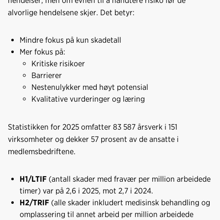
hendelser, men om evnen til å håndtere risiko før de
k
n
alvorlige hendelsene skjer. Det betyr:
Mindre fokus på kun skadetall
Mer fokus på:
Kritiske risikoer
Barrierer
Nestenulykker med høyt potensial
Kvalitative vurderinger og læring
Statistikken for 2025 omfatter 83 587 årsverk i 151
virksomheter og dekker 57 prosent av de ansatte i
medlemsbedriftene.
H1/LTIF
(antall skader med fravær per million arbeidede
timer) var på 2,6 i 2025, mot 2,7 i 2024.
H2/TRIF
(alle skader inkludert medisinsk behandling og
omplassering til annet arbeid per million arbeidede