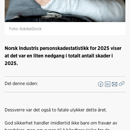
Foto: AdobeStock
Norsk Industris personskadestatistikk for 2025 viser
at det var en liten nedgang i totalt antall skader i
2025.
Del denne siden:
F
L
E
Kop
a
i
-
len
c
n
p
e
k
o
Dessverre var det også to fatale ulykker dette året.
b
e
s
o
d
t
God sikkerhet handler imidlertid ikke bare om fravær av
o
I