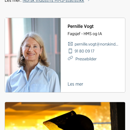
Les mer:
Norsk Industris HMS-statistikk
Pernille Vogt
Fagsjef - HMS og IA
pernille.vogt@norskindustri.no
91 80 09 17
Pressebilder
Les mer