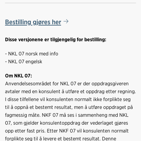
Kop
a
i
-
len
c
n
p
e
k
o
Bestilling gjøres her
b
e
s
o
d
t
Disse versjonene er tilgjengelig for bestilling:
o
I
k
n
- NKL 07 norsk med info
- NKL 07 engelsk
Om NKL 07:
Anvendelsesområdet for NKL 07 er der oppdragsgiveren
avtaler med en konsulent å utføre et oppdrag etter regning.
I disse tilfellene vil konsulenten normalt ikke forplikte seg
til å oppnå et bestemt resultat, men å utføre oppdraget på
fagmessig måte. NKF 07 må ses i sammenheng med NKL
07, som gjelder konsulentoppdrag der vederlaget gjøres
opp etter fast pris. Etter NKF 07 vil konsulenten normalt
forplikte seg til å levere et bestemt resultat. Denne