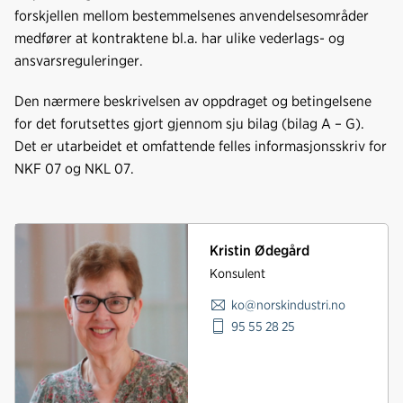
forskjellen mellom bestemmelsenes anvendelsesområder
medfører at kontraktene bl.a. har ulike vederlags- og
ansvarsreguleringer.
Den nærmere beskrivelsen av oppdraget og betingelsene
for det forutsettes gjort gjennom sju bilag (bilag A – G).
Det er utarbeidet et omfattende felles informasjonsskriv for
NKF 07 og NKL 07.
Kristin Ødegård
Konsulent
ko@norskindustri.no
95 55 28 25