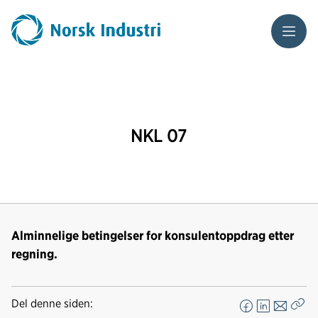
Meny
NKL 07
Alminnelige betingelser for konsulentoppdrag etter
regning.
Del denne siden:
F
L
E