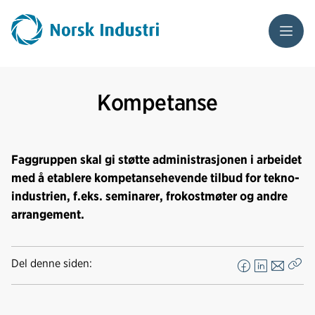
Meny
Kompetanse
Faggruppen skal gi støtte administrasjonen i arbeidet
med å etablere kompetansehevende tilbud for tekno-
industrien, f.eks. seminarer, frokostmøter og andre
arrangement.
Del denne siden:
F
L
E
Kop
a
i
-
len
c
n
p