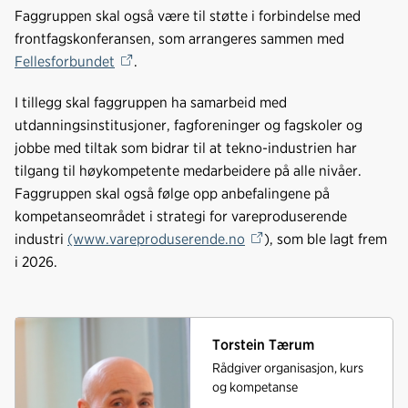
e
k
o
Faggruppen skal også være til støtte i forbindelse med
b
e
s
frontfagskonferansen, som arrangeres sammen med
o
d
t
Fellesforbundet
.
o
I
k
n
I tillegg skal faggruppen ha samarbeid med
utdanningsinstitusjoner, fagforeninger og fagskoler og
jobbe med tiltak som bidrar til at tekno-industrien har
tilgang til høykompetente medarbeidere på alle nivåer.
Faggruppen skal også følge opp anbefalingene på
kompetanseområdet i strategi for vareproduserende
industri
(www.vareproduserende.no
), som ble lagt frem
i 2026.
Torstein Tærum
Rådgiver organisasjon, kurs
og kompetanse