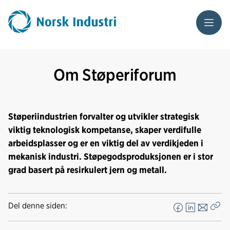
Meny
Om Støperiforum
Støperiindustrien forvalter og utvikler strategisk
viktig teknologisk kompetanse, skaper verdifulle
arbeidsplasser og er en viktig del av verdikjeden i
mekanisk industri. Støpegodsproduksjonen er i stor
grad basert på resirkulert jern og metall.
Del denne siden:
F
L
E
Kop
a
i
-
len