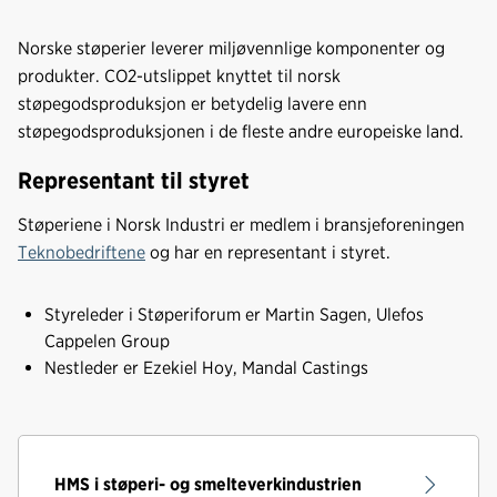
c
n
p
e
k
o
Norske støperier leverer miljøvennlige komponenter og
b
e
s
produkter. CO2-utslippet knyttet til norsk
o
d
t
støpegodsproduksjon er betydelig lavere enn
o
I
støpegodsproduksjonen i de fleste andre europeiske land.
k
n
Representant til styret
Støperiene i Norsk Industri er medlem i bransjeforeningen
Teknobedriftene
og har en representant i styret.
Styreleder i Støperiforum er Martin Sagen, Ulefos
Cappelen Group
Nestleder er Ezekiel Hoy, Mandal Castings
HMS i støperi- og smelteverkindustrien