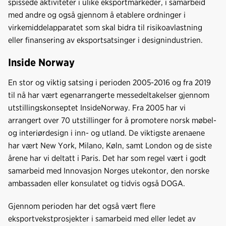
spissede aktiviteter i ulike eksportmarkeder, i samarbeid
k
n
med andre og også gjennom å etablere ordninger i
virkemiddelapparatet som skal bidra til risikoavlastning
eller finansering av eksportsatsinger i designindustrien.
Inside Norway
En stor og viktig satsing i perioden 2005-2016 og fra 2019
til nå har vært egenarrangerte messedeltakelser gjennom
utstillingskonseptet InsideNorway. Fra 2005 har vi
arrangert over 70 utstillinger for å promotere norsk møbel-
og interiørdesign i inn- og utland. De viktigste arenaene
har vært New York, Milano, Køln, samt London og de siste
årene har vi deltatt i Paris. Det har som regel vært i godt
samarbeid med Innovasjon Norges utekontor, den norske
ambassaden eller konsulatet og tidvis også DOGA.
Gjennom perioden har det også vært flere
eksportvekstprosjekter i samarbeid med eller ledet av