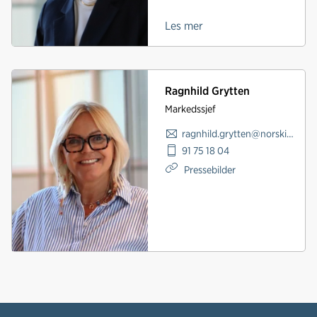
Les mer
Ragnhild Grytten
Markedssjef
ragnhild.grytten@norskindustri.no
91 75 18 04
Pressebilder