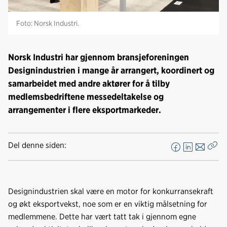
Foto: Norsk Industri.
Norsk Industri har gjennom bransjeforeningen
Designindustrien i mange år arrangert, koordinert og
samarbeidet med andre aktører for å tilby
medlemsbedriftene messedeltakelse og
arrangementer i flere eksportmarkeder.
Del denne siden:
F
L
E
Kop
a
i
-
len
c
n
p
e
k
o
Designindustrien skal være en motor for konkurransekraft
b
e
s
og økt eksportvekst, noe som er en viktig målsetning for
o
d
t
medlemmene. Dette har vært tatt tak i gjennom egne
o
I