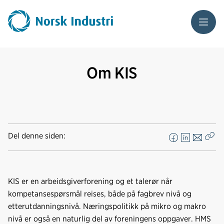
Meny
Om KIS
Del denne siden:
F
L
E
Kop
a
i
-
len
c
n
p
e
k
o
KIS er en arbeidsgiverforening og et talerør når
b
e
s
kompetansespørsmål reises, både på fagbrev nivå og
o
d
t
etterutdanningsnivå. Næringspolitikk på mikro og makro
o
I
nivå er også en naturlig del av foreningens oppgaver. HMS