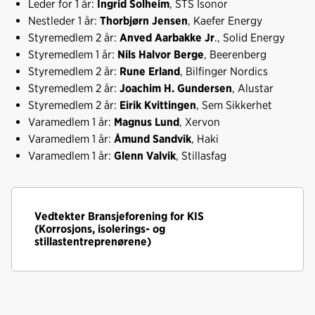
Leder for 1 år:
Ingrid Solheim
, STS Isonor
Nestleder 1 år:
Thorbjørn Jensen
, Kaefer Energy
Styremedlem 2 år:
Anved Aarbakke Jr
., Solid Energy
Styremedlem 1 år:
Nils Halvor Berge
, Beerenberg
Styremedlem 2 år:
Rune Erland
, Bilfinger Nordics
Styremedlem 2 år:
Joachim H. Gundersen
, Alustar
Styremedlem 2 år:
Eirik Kvittingen
, Sem Sikkerhet
Varamedlem 1 år:
Magnus Lund
, Xervon
Varamedlem 1 år:
Åmund Sandvik
, Haki
Varamedlem 1 år:
Glenn Valvik
, Stillasfag
Vedtekter Bransjeforening for KIS
(Korrosjons, isolerings- og
stillastentreprenørene)