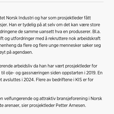
Kopier
a
i
-
lenke
c
n
p
e
k
o
ttet Norsk Industri og har som prosjektleder fått
b
e
s
nsjer. Han er tydelig på at selv om det kan være store
o
d
t
rdringene de samme uansett hva en produserer. Bl.a.
o
I
rift og utfordringer med å rekruttere nok arbeidskraft
k
n
enheng da flere og flere unge mennesker søker seg
 høyt på agendaen.
erende arbeidsliv da han har vært prosjektleder for
til olje- og gassnæringen siden oppstarten i 2019. En
 avsluttes i 2024. Flere av bedriftene i KIS er for
m en velfungerende og attraktiv bransjeforening i Norsk
te arenaer, sier prosjektleder Petter Arnesen.