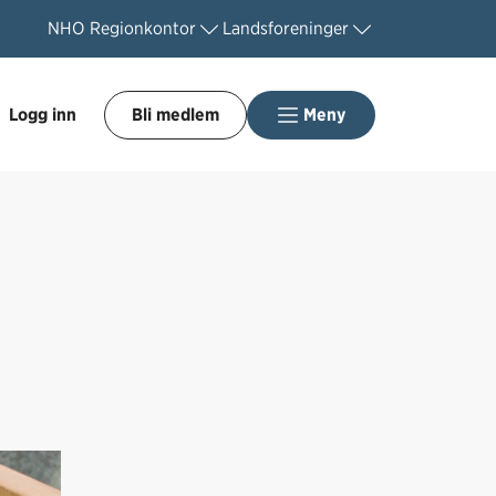
NHO
Regionkontor
Landsforeninger
Logg inn
Bli medlem
Meny