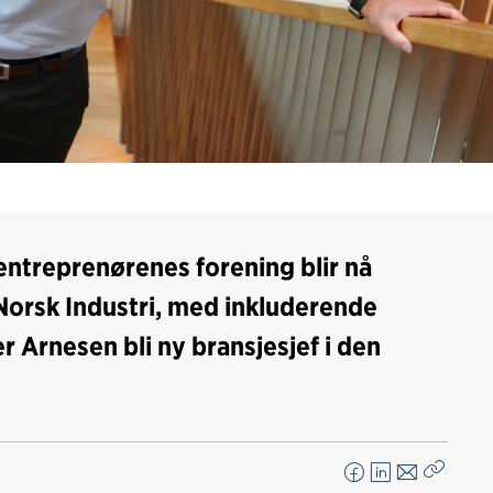
sentreprenørenes forening blir nå
 Norsk Industri, med inkluderende
r Arnesen bli ny bransjesjef i den
F
L
E