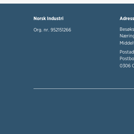
Norsk Industri
Adres
Besøks
Org. nr. 952151266
Næring
Middel
Postad
Postbo
0306 