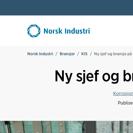
Norsk Industri
Bransjer
KIS
Ny sjef og bransje på
Ny sjef og b
Korrosjon,
Publis