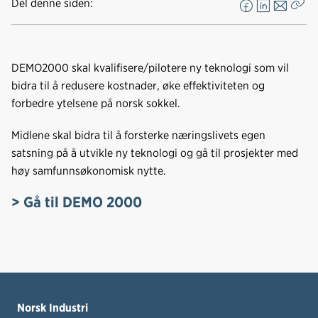
Del denne siden:
F
L
E
Kop
a
i
-
len
c
n
p
e
k
o
DEMO2000 skal kvalifisere/pilotere ny teknologi som vil
b
e
s
bidra til å redusere kostnader, øke effektiviteten og
o
d
t
forbedre ytelsene på norsk sokkel.
o
I
k
n
Midlene skal bidra til å forsterke næringslivets egen
satsning på å utvikle ny teknologi og gå til prosjekter med
høy samfunnsøkonomisk nytte.
> Gå til DEMO 2000
Norsk Industri