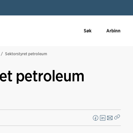
Søk
Arbinn
Sektorstyret petroleum
ret petroleum
F
L
E
Kopier
a
i
-
lenke