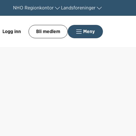
NHO
Regionkontor
Landsforeninger
Logg inn
Bli medlem
Meny