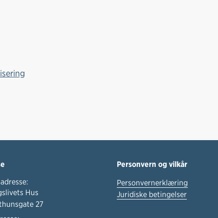
c
n
p
e
k
o
b
e
s
o
d
t
o
I
k
n
isering
se
Personvern og vilkår
adresse:
Personvernerklæring
slivets Hus
Juridiske betingelser
thunsgate 27