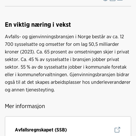
F
L
E
Kop
a
i
-
len
c
n
p
e
k
o
En viktig næring i vekst
b
e
s
Avfalls- og gjenvinningsbransjen i Norge består av ca. 12
o
d
t
700 sysselsatte og omsetter for om lag 50,5 milliarder
o
I
kroner (2023). Ca. 65 prosent av omsetningen skjer i privat
k
n
sektor. Ca. 45 % av sysselsatte i bransjen jobber privat
sektor. 55 % av de sysselsatte jobber i kommunale foretak
eller i kommuneforvaltningen. Gjenvinningsbransjen bidrar
også til at det skapes arbeidsplasser hos underleverandører
og annen tjenesteyting.
Mer informasjon
Avfallsregnskapet (SSB)