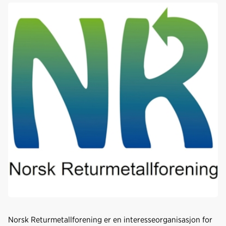
e
k
o
b
e
s
o
d
t
o
I
k
n
Norsk Returmetallforening er en interesseorganisasjon for