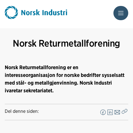
Meny
Norsk Returmetallforening
Norsk Returmetallforening er en
interesseorganisasjon for norske bedrifter sysselsatt
med stål- og metallgjenvinning. Norsk Industri
ivaretar sekretariatet.
Del denne siden:
F
L
E
Kop
a
i
-
len
c
n
p