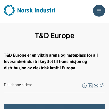
Meny
T&D Europe
T&D Europe er en viktig arena og møteplass for all
leverandørindustri knyttet til transmisjon og
distribusjon av elektrisk kraft i Europa.
Del denne siden:
F
L
E
Kop
a
i
-
len
c
n
p
e
k
o